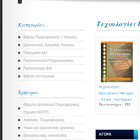
Τεχνολογίες 
Κατηγορίες...
Βιβλία Πληροφορικής Γ Λυκείου
Ερευνητικές Εργασίες Λυκείου
Πολυμέσα ΑΕΙ
Πιστοποιητικά Πληροφορικής
Πιστοποίηση ΙΕΚ
Βιβλία στα Αγγλικά
Τεχνολογίες
Χρήσιμα...
Πολυμέσων: Θεωρία
- Υλικό - Λογισμικό
Πανεπιστήμια - ΤΕΙ
Θέματα εξετάσεων Πληροφορικής
(πρώην ΑΕΠΠ)
Ασκήσεις Πληροφορικής
Υλικό για ερευνητικές εργασίες
ΑΓΟΡΑ
Εκπαιδευτικές ιστοσελίδες